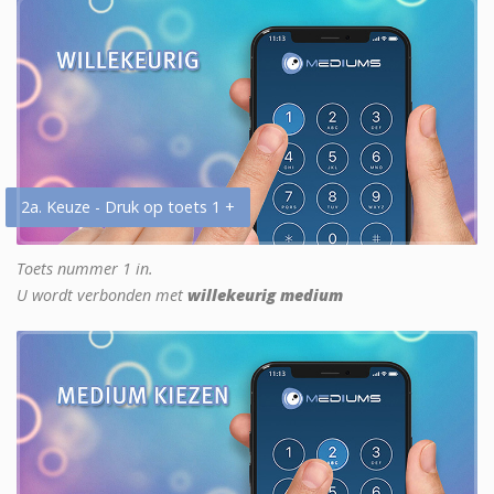
2a. Keuze - Druk op toets 1 +
Toets nummer 1 in.
U wordt verbonden met
willekeurig medium