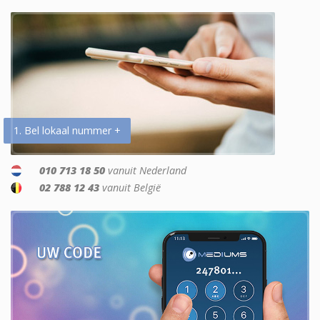
1. Bel lokaal nummer +
010 713 18 50
vanuit Nederland
02 788 12 43
vanuit België