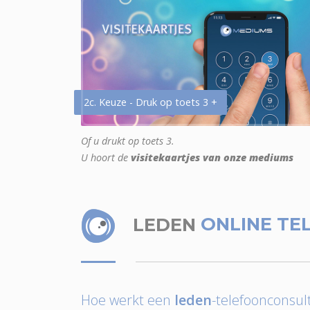
2c. Keuze - Druk op toets 3 +
Of u drukt op toets 3.
U hoort de
visitekaartjes van onze mediums
LEDEN
ONLINE TE
Hoe werkt een
leden
-telefoonconsult