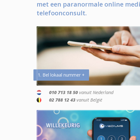
met een paranormale online medi
telefoonconsult.
1. Bel lokaal nummer +
010 713 18 50
vanuit Nederland
02 788 12 43
vanuit België