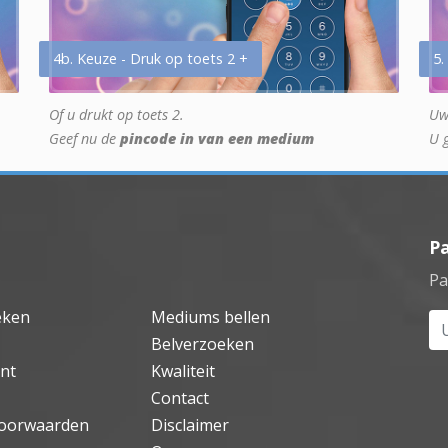
4b. Keuze - Druk op toets 2 +
5.
Of u drukt op toets 2.
Uw
Geef nu de
pincode in van een medium
U 
P
Pa
eken
Mediums bellen
Uw
Belverzoeken
nt
Kwaliteit
Contact
oorwaarden
Disclaimer