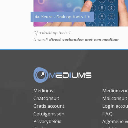
4a. Keuze - Druk op toets 1 +
Of u drukt op toets 1.
U wordt
direct verbonden met een medium
Mediums
Medium zo
Chatconsult
Mailconsult
Gratis account
Login accou
Getuigenissen
F.A.Q
Privacybeleid
Algemene v