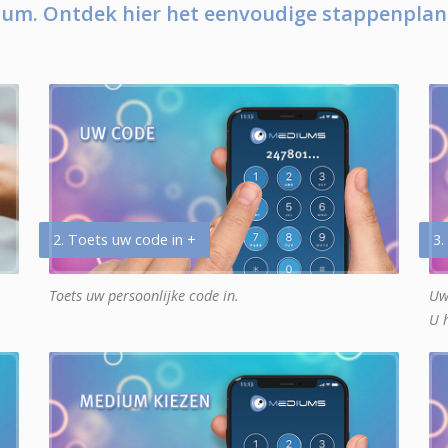
um. Ontdek hier het eenvoudige stappenplan
2. Toets uw code in +
3.
Toets uw persoonlijke code in.
Uw
U 