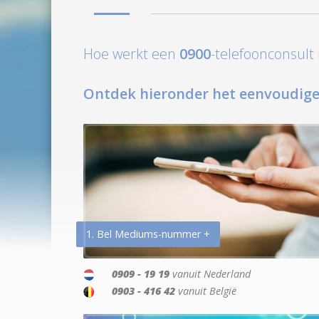
Hoe werkt een
0900
-telefoonconsul
Ontdek hieronder het eenvoudige
1. Bel Mediums-nummer +
0909 - 19 19
vanuit Nederland
0903 - 416 42
vanuit België