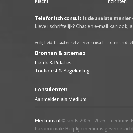
Klacht
Inzichten
Telefonisch consult
is de snelste manier
Liever schriftelijk? Chat en e-mail kan ook, al
Veiligheid: betaal enkel via Mediums.nl-account en de
Bronnen & sitemap
Liefde & Relaties
Toekomst & Begeleiding
Consulenten
Aanmelden als Medium
Mediums.nl
© sinds 2006 - 2026
- mediums N
Paranormale Hulplijn:mediums geven inzich