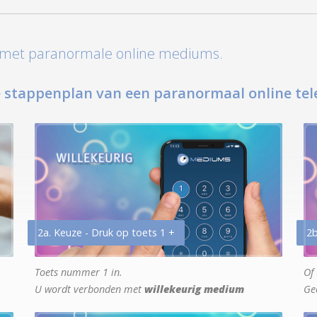
t met paranormale online mediums.
 stappenplan van een paranormaal online tel
2a. Keuze - Druk op toets 1 +
2b
Toets nummer 1 in.
Of 
U wordt verbonden met
willekeurig medium
Ge