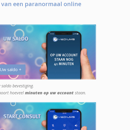
 van een paranormaal online
 Uw saldo +
 saldo bevestiging.
hoort hoeveel
minuten op uw account
staan.