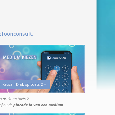
efoonconsult.
. Keuze - Druk op toets 2 +
u drukt op toets 2.
ef nu de
pincode in van een medium