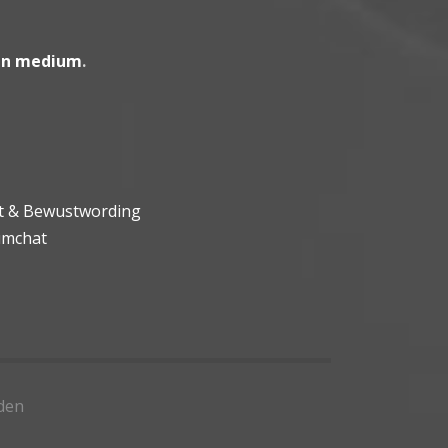
en medium
.
ht & Bewustwording
umchat
den