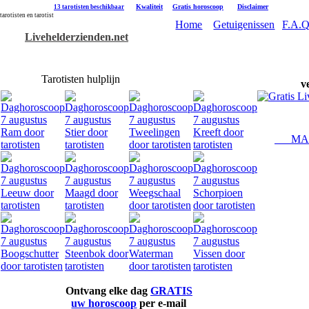
|
Kwaliteit
|
Gratis horoscoop
|
Disclaimer
13 tarotisten beschikbaar
tarotisten en tarotist
Home
Getuigenissen
F.A.Q
Livehelderzienden.net
Tarotisten hulplijn
v
MAAK
Ontvang elke dag
GRATIS
uw horoscoop
per e-mail