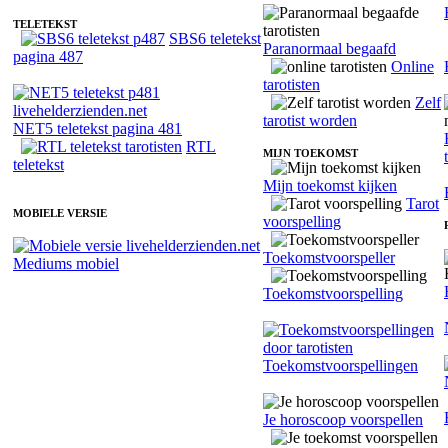
TELETEKST
SBS6 teletekst
Paranormaal begaafd
pagina 487
Online
tarotisten
Zelf
tarotist worden
NET5 teletekst pagina 481
RTL
MIJN TOEKOMST
teletekst
Mijn toekomst kijken
Tarot
MOBIELE VERSIE
voorspelling
Toekomstvoorspeller
Mediums mobiel
Toekomstvoorspelling
Toekomstvoorspellingen
Je horoscoop voorspellen