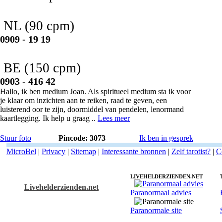
NL
(90 cpm)
0909 - 19 19
BE
(150 cpm)
0903 - 416 42
Hallo, ik ben medium Joan. Als spiritueel medium sta ik voor
je klaar om inzichten aan te reiken, raad te geven, een
luisterend oor te zijn, doormiddel van pendelen, lenormand
kaartlegging. Ik help u graag ..
Lees meer
Stuur foto
Pincode: 3073
Ik ben in gesprek
MicroBel
|
Privacy
|
Sitemap
|
Interessante bronnen
|
Zelf tarotist?
|
C
LIVEHELDERZIENDEN.NET
Livehelderzienden.net
Paranormaal advies
tarotisten en tarotist
Paranormale site