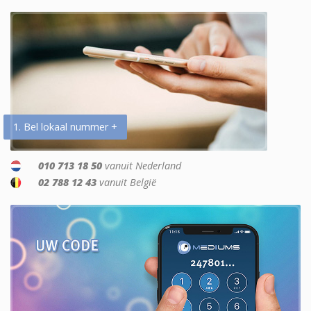
1. Bel lokaal nummer +
010 713 18 50
vanuit Nederland
02 788 12 43
vanuit België