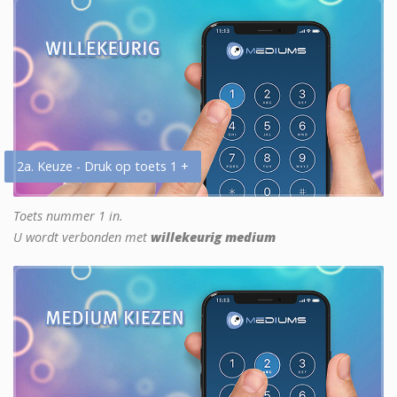
2a. Keuze - Druk op toets 1 +
Toets nummer 1 in.
U wordt verbonden met
willekeurig medium