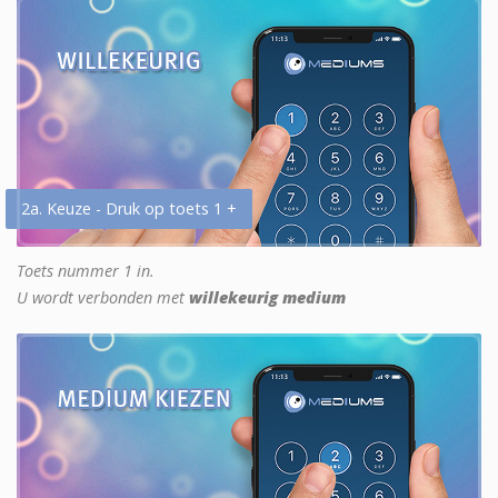
2a. Keuze - Druk op toets 1 +
Toets nummer 1 in.
U wordt verbonden met
willekeurig medium