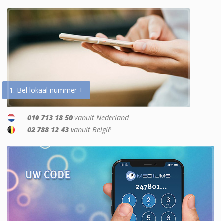
1. Bel lokaal nummer +
010 713 18 50
vanuit Nederland
02 788 12 43
vanuit België