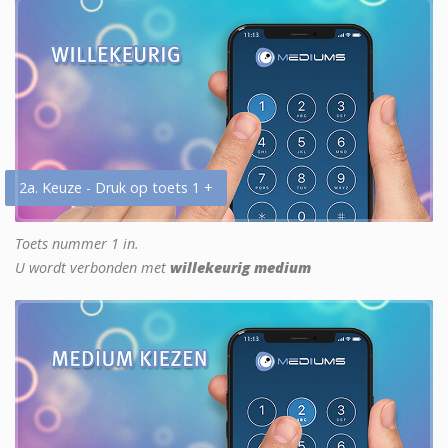
2a. Keuze - Druk op toets 1 +
Toets nummer 1 in.
U wordt verbonden met
willekeurig medium