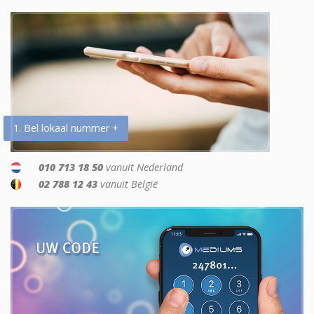
1. Bel lokaal nummer +
010 713 18 50
vanuit Nederland
02 788 12 43
vanuit België