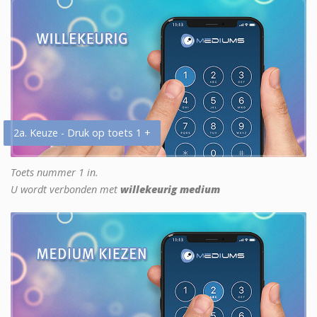
2a. Keuze - Druk op toets 1 +
Toets nummer 1 in.
U wordt verbonden met
willekeurig medium