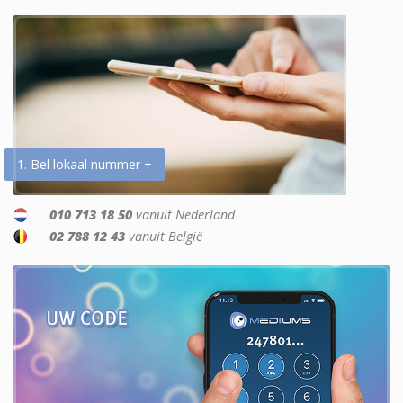
1. Bel lokaal nummer +
010 713 18 50
vanuit Nederland
02 788 12 43
vanuit België