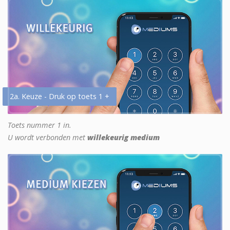
2a. Keuze - Druk op toets 1 +
Toets nummer 1 in.
U wordt verbonden met
willekeurig medium