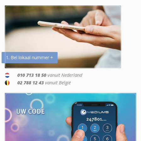
1. Bel lokaal nummer +
010 713 18 50
vanuit Nederland
02 788 12 43
vanuit België