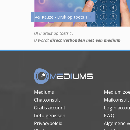
4a. Keuze - Druk op toets 1 +
Of u drukt op toets 1.
U wordt
direct verbonden met een medium
Mediums
Medium zo
Chatconsult
Mailconsult
Gratis account
Login accou
Getuigenissen
F.A.Q
Privacybeleid
Algemene v