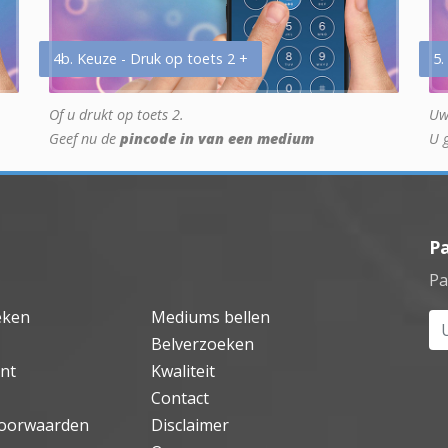
4b. Keuze - Druk op toets 2 +
5.
Of u drukt op toets 2.
Uw
Geef nu de
pincode in van een medium
U 
P
Pa
eken
Mediums bellen
Uw
Belverzoeken
nt
Kwaliteit
Contact
oorwaarden
Disclaimer