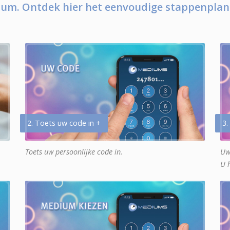
um. Ontdek hier het eenvoudige stappenplan
2. Toets uw code in +
3.
Toets uw persoonlijke code in.
Uw
U 