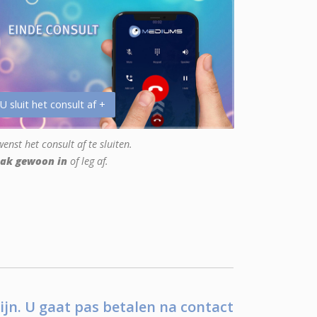
 U sluit het consult af +
enst het consult af te sluiten.
ak gewoon in
of leg af.
ijn. U gaat pas betalen na contact