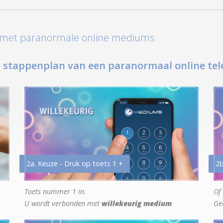
t met paranormale online mediums.
 stappenplan van een paranormaal online tel
2a. Keuze - Druk op toets 1 +
2b
Toets nummer 1 in.
Of 
U wordt verbonden met
willekeurig medium
Ge