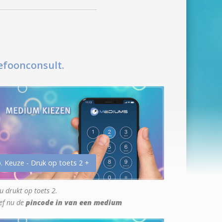
efoonconsult.
. Keuze - Druk op toets 2 +
u drukt op toets 2.
ef nu de
pincode in van een medium