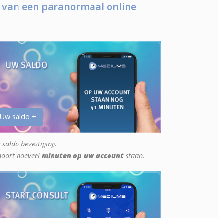
 van een paranormaal online
 Uw saldo +
 saldo bevestiging.
hoort hoeveel
minuten op uw account
staan.