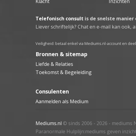
Klacht
Inzichten
Telefonisch consult
is de snelste manier
Liever schriftelijk? Chat en e-mail kan ook, al
Veiligheid: betaal enkel via Mediums.nl-account en de
Bronnen & sitemap
Liefde & Relaties
Toekomst & Begeleiding
Consulenten
Aanmelden als Medium
Mediums.nl
© sinds 2006 - 2026
- mediums N
Paranormale Hulplijn:mediums geven inzich