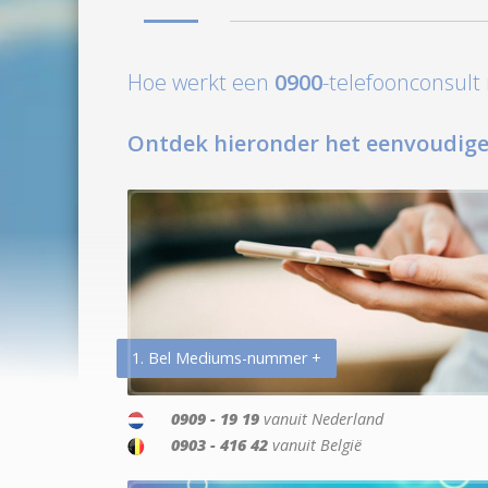
Hoe werkt een
0900
-telefoonconsul
Ontdek hieronder het eenvoudige
1. Bel Mediums-nummer +
0909 - 19 19
vanuit Nederland
0903 - 416 42
vanuit België