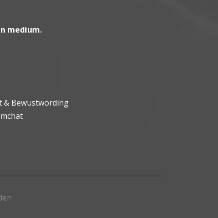
en medium
.
ht & Bewustwording
umchat
den