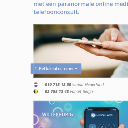
met een paranormale online medi
telefoonconsult.
1. Bel lokaal nummer +
010 713 18 50
vanuit Nederland
02 788 12 43
vanuit België