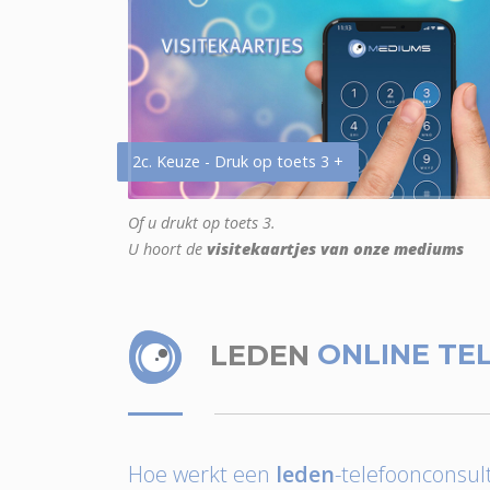
2c. Keuze - Druk op toets 3 +
Of u drukt op toets 3.
U hoort de
visitekaartjes van onze mediums
LEDEN
ONLINE TE
Hoe werkt een
leden
-telefoonconsult