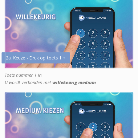
2a. Keuze - Druk op toets 1 +
Toets nummer 1 in.
U wordt verbonden met
willekeurig medium