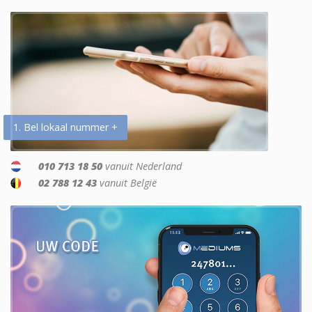
1. Bel lokaal nummer +
010 713 18 50
vanuit Nederland
02 788 12 43
vanuit België