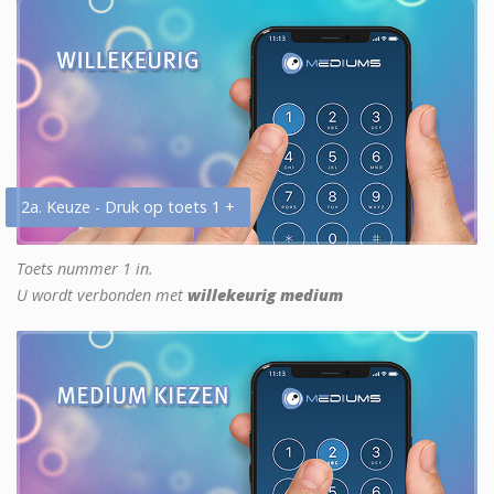
2a. Keuze - Druk op toets 1 +
Toets nummer 1 in.
U wordt verbonden met
willekeurig medium