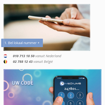
1. Bel lokaal nummer +
010 713 18 50
vanuit Nederland
02 788 12 43
vanuit België