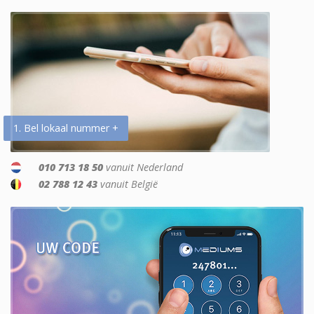
1. Bel lokaal nummer +
010 713 18 50
vanuit Nederland
02 788 12 43
vanuit België