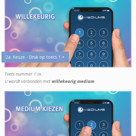
2a. Keuze - Druk op toets 1 +
Toets nummer 1 in.
U wordt verbonden met
willekeurig medium