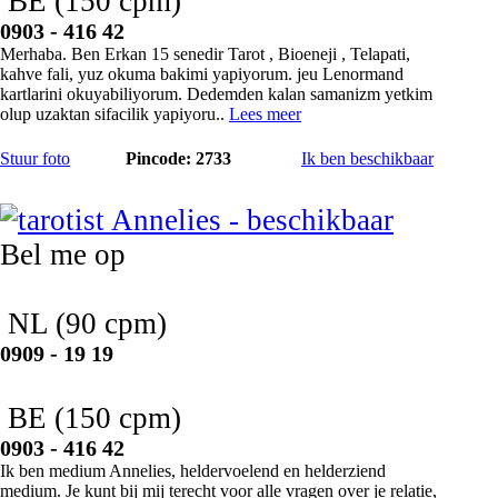
BE
(150 cpm)
0903 - 416 42
Merhaba. Ben Erkan 15 senedir Tarot , Bioeneji , Telapati,
kahve fali, yuz okuma bakimi yapiyorum. jeu Lenormand
kartlarini okuyabiliyorum. Dedemden kalan samanizm yetkim
olup uzaktan sifacilik yapiyoru..
Lees meer
Stuur foto
Pincode: 2733
Ik ben beschikbaar
Annelies
Bel me op
NL
(90 cpm)
0909 - 19 19
BE
(150 cpm)
0903 - 416 42
Ik ben medium Annelies, heldervoelend en helderziend
medium. Je kunt bij mij terecht voor alle vragen over je relatie,