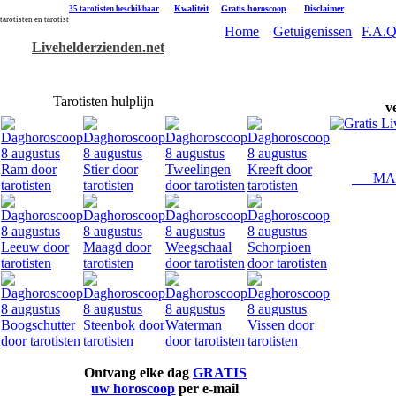
|
Kwaliteit
|
Gratis horoscoop
|
Disclaimer
35 tarotisten beschikbaar
tarotisten en tarotist
Home
Getuigenissen
F.A.Q
Livehelderzienden.net
Tarotisten hulplijn
v
MAAK
Ontvang elke dag
GRATIS
uw horoscoop
per e-mail