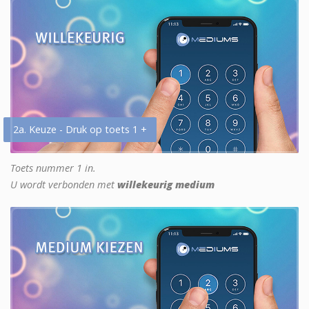
2a. Keuze - Druk op toets 1 +
Toets nummer 1 in.
U wordt verbonden met
willekeurig medium