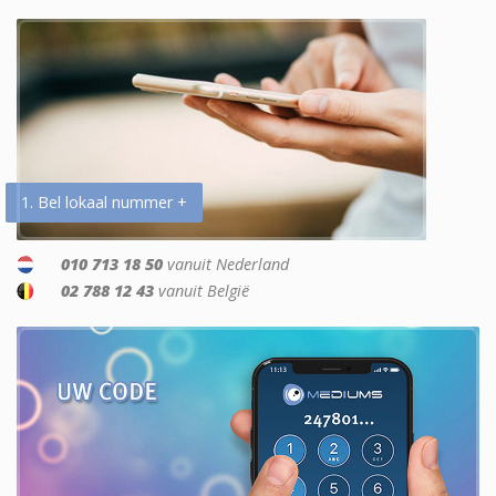
1. Bel lokaal nummer +
010 713 18 50
vanuit Nederland
02 788 12 43
vanuit België